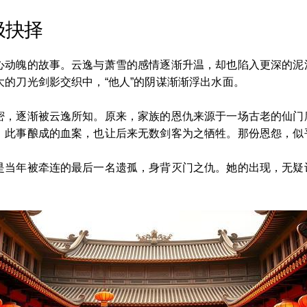
极抉择
心动魄的故事。云逸与萧雪的感情逐渐升温，却也陷入更深的泥
的刀光剑影交织中，“他人”的阴谋渐渐浮出水面。
密，逐渐被云逸所知。原来，家族的恩仇来源于一场古老的仙门
。此事酿成的血案，也让后来无数剑客为之牺牲。那份恩怨，似
是当年被牵连的最后一名遗孤，身背灭门之仇。她的出现，无疑