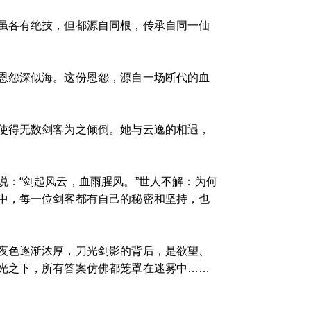
虽各有绝技，但都源自同根，传承自同一仙
恩怨深似海。这份恩怨，源自一场断代的血
使得无数剑客为之倾倒。她与云逸的相遇，
：“剑起风云，血雨腥风。”世人不解：为何
中，每一位剑客都有自己的秘密和坚持，也
夜色逐渐浓厚，刀光剑影的背后，是欲望、
光之下，所有答案仿佛都笼罩在迷雾中……