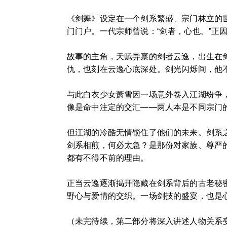
《剑舞》设定在一个剑系繁盛、宗门林立的
门门户。一代宗师曾说：“剑者，心也。”正
故事的主角，天赋异禀的剑者云逸，出生在
仇，也刻在云逸心底深处。剑光闪烁间，他
与此白衣少女萧雪因一场意外卷入江湖纷争
像是命中注定的交汇——两人本是不同宗门
但江湖的冷酷无情锁住了他们的未来。剑系
剑系相煎，何必太急？是那份对家族、尊严
都有不得不前的理由。
正当云逸逐渐揭开隐藏在剑系背后的古老秘
野心与爱情的交织。一场剑技的盛宴，也是
（未完待续，第二部分将深入讲述人物关系变