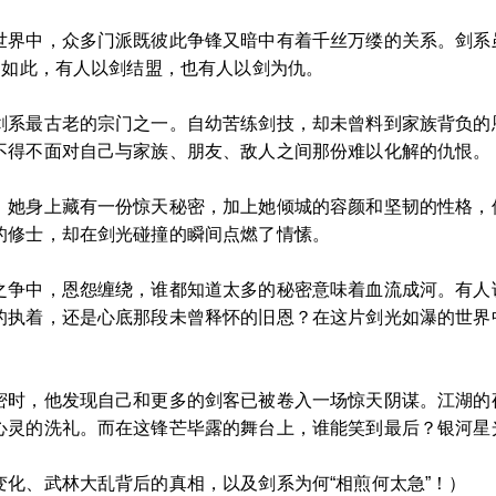
世界中，众多门派既彼此争锋又暗中有着千丝万缕的关系。剑系
因如此，有人以剑结盟，也有人以剑为仇。
剑系最古老的宗门之一。自幼苦练剑技，却未曾料到家族背负的
不得不面对自己与家族、朋友、敌人之间那份难以化解的仇恨。
，她身上藏有一份惊天秘密，加上她倾城的容颜和坚韧的性格，
的修士，却在剑光碰撞的瞬间点燃了情愫。
之争中，恩怨缠绕，谁都知道太多的秘密意味着血流成河。有人说
的执着，还是心底那段未曾释怀的旧恩？在这片剑光如瀑的世界
密时，他发现自己和更多的剑客已被卷入一场惊天阴谋。江湖的
心灵的洗礼。而在这锋芒毕露的舞台上，谁能笑到最后？银河星
化、武林大乱背后的真相，以及剑系为何“相煎何太急”！）