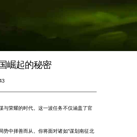
国崛起的秘密
43
谋与荣耀的时代。这一波任务不仅涵盖了官
局势中择善而从。你将面对诸如“谋划南征北