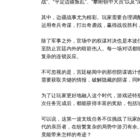
战”、“平定边疆叛乱”、“攀附朝中大员”以
其中，边疆战事尤为精彩。玩家需要合理调
运用奇兵奇谋，打出奇袭战，赢得战役胜利
除了军事之外，官场中的权谋对决也是本波
至防止宫廷内外的暗箭伤人。每一场对话都
复杂的连锁反应。
不可忽视的是，宫廷秘闻中的那些阴谋诡计
需要获取关键的情报，破解隐藏的阴谋，同
为了让玩家更好地融入这个时代，游戏还特
次任务完成后，都能获得丰富的奖励，包括
可以说，这第一波支线任务不仅挑战了玩家
代的亲历者，在纷繁复杂的局势中游刃有余
竟能带来怎样的奇迹？